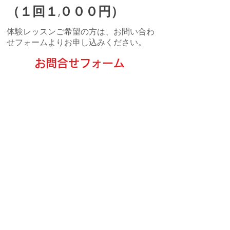
（１回１,０００円）
​体験レッスンご希望の方は、お問い合わ
せフォームよりお申し込みください。
お問合せフォーム
こどものピアノ
講師紹介
おとなのピアノ
​ヴォーカル
リトミック
発表会
レンタルスタジオ
アクセス
第１回発表会
第２回発表会
第３回発表会
第４回発表会